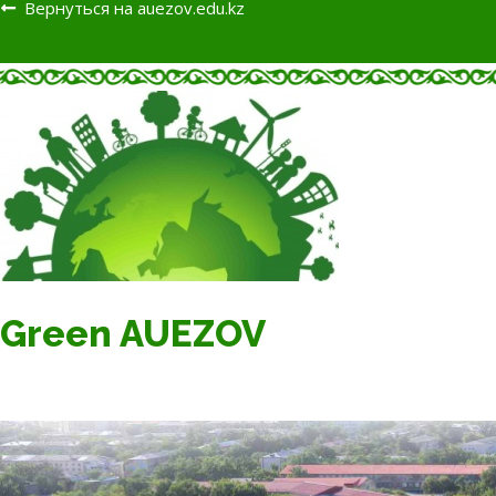
Вернуться на auezov.edu.kz
Green AUEZOV