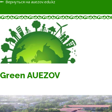
Вернуться на auezov.edu.kz
Green AUEZOV