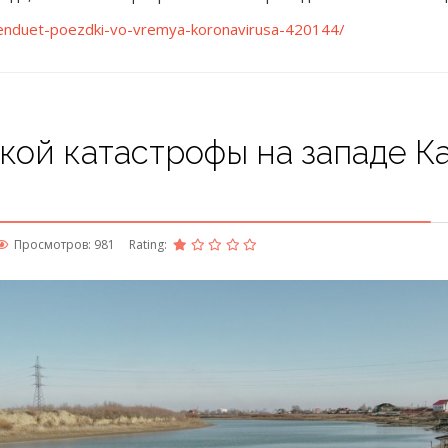
enduet-poezdki-vo-vremya-koronavirusa-420144/
кой катастрофы на западе Ка
Просмотров: 981
Rating: