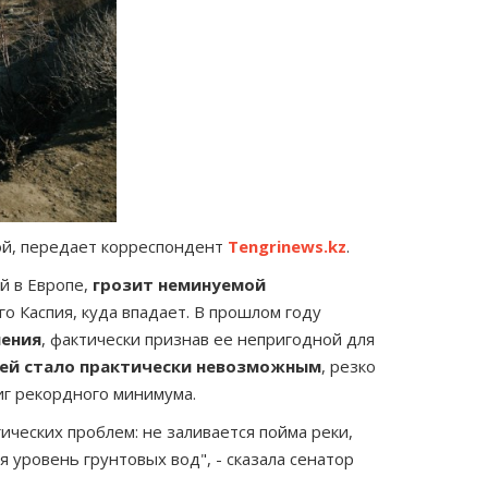
й, передает корреспондент
Tengrinews.kz
.
 в Европе,
грозит неминуемой
о Каспия, куда впадает. В прошлом году
нения
, фактически признав ее непригодной для
ней стало практически невозможным
, резко
иг рекордного минимума.
ических проблем: не заливается пойма реки,
уровень грунтовых вод", - сказала сенатор