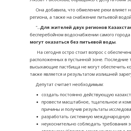
Она добавила, что обмеление реки влияет на
региона, а также на снабжение питьевой водой
"...
Для жителей двух регионов Казахста
бесперебойном водоснабжении самого города У
могут оказаться без питьевой воды
.
На сегодня остро стоит вопрос с обеспечени
расположенных в пустынной зоне. Последние т
высыхающие пастбища не могут обеспечить ко
также является и результатом излишней зарегу
Депутат считает необходимым:
создать постоянно действующую казахст
провести масштабное, тщательное и комп
причины и получив результаты исследов
разработать системную международную п
неукоснительно соблюдать требования э
сторонами (Стокгольмская конвенция о тр