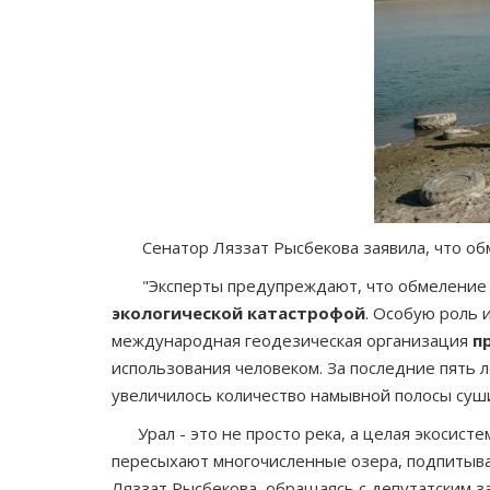
Сенатор Ляззат Рысбекова заявила, что обм
"Эксперты предупреждают, что обмеление рек
экологической катастрофой
. Особую роль 
международная геодезическая организация
п
использования человеком. За последние пять л
увеличилось количество намывной полосы суши
Урал - это не просто река, а целая экосистем
пересыхают многочисленные озера, подпитываю
Ляззат Рысбекова, обращаясь с депутатским з