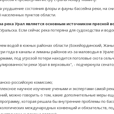
 ухудшение состояния флоры и фауны бассейна реки, на сни
 населенных пунктов области.
на река Урал является основным источником пресной 
ральска. Если сейчас река потеряна для судоходства и водо
ем водой в южных районах области (Бокейординский, Жаныбе
ри года в каналы и лиманы районов из-за маловодья в Урал
рмами, под угрозой потери находится поголовье скота сель
лированности реки Урал в верховьях", - подчеркнула сенатор
анско-российскую комиссию;
лексное научное изучение учеными и экспертами самой реки
аний, можно говорить о том, какие дополнительные меры е
рограмму, которая решала бы внутренние проблемы по басс
кологических международных конвенций и обязательств, под
ансграничных реках и озерах);