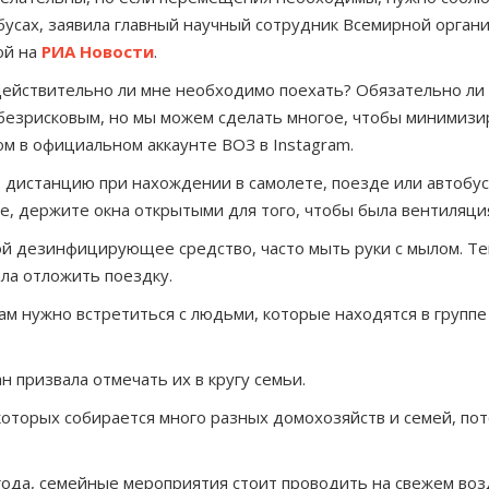
обусах, заявила главный научный сотрудник Всемирной орга
ой на
РИА Новости
.
действительно ли мне необходимо поехать? Обязательно ли 
безрисковым, но мы можем сделать многое, чтобы минимизиро
м в официальном аккаунте ВОЗ в Instagram.
 дистанцию при нахождении в самолете, поезде или автобусе
е, держите окна открытыми для того, чтобы была вентиляция.
й дезинфицирующее средство, часто мыть руки с мылом. Тем,
ла отложить поездку.
вам нужно встретиться с людьми, которые находятся в групп
 призвала отмечать их в кругу семьи.
которых собирается много разных домохозяйств и семей, пот
огода, семейные мероприятия стоит проводить на свежем воз