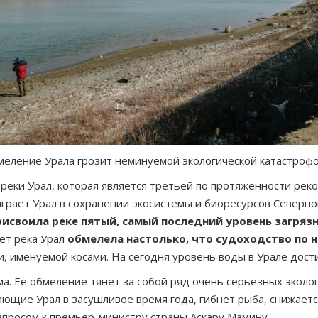
еление Урала грозит неминуемой экологической катастрофо
и Урал, которая является третьей по протяженности рекой
играет Урал в сохранении экосистемы и биоресурсов Северног
рисвоила реке пятый, самый последний уровень загряз
ет река Урал
обмелела настолько, что судоходство по 
, именуемой косами. На сегодня уровень воды в Урале дост
а. Ее обмеление тянет за собой ряд очень серьезных эколог
щие Урал в засушливое время года, гибнет рыба, снижается 
апросом к премьер-министру страны Аскару Мамину.