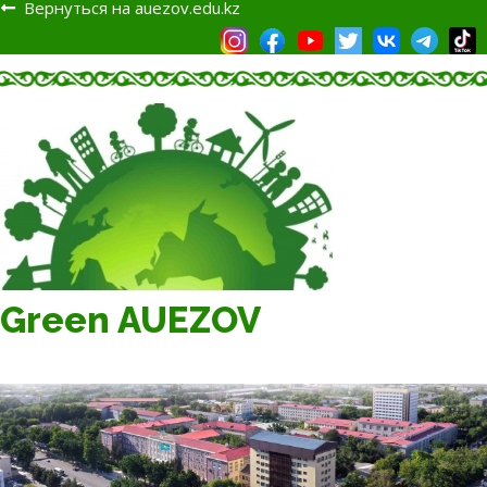
Вернуться на auezov.edu.kz
Green AUEZOV